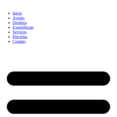
Ir
para
Início
o
Avento
conteúdo
Destinos
Experiências
Serviços
Parcerias
Contato