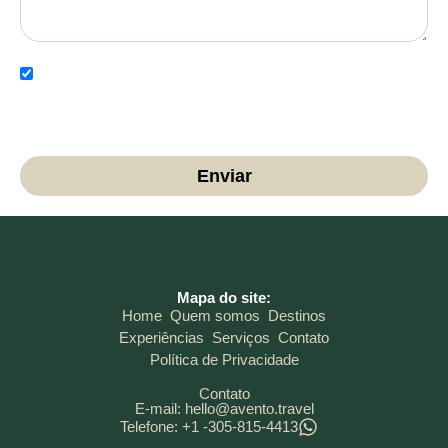
Li e concordo com a Política de Privacidade e autorizo
o uso dos meus dados para fins de contato e
comunicação.
Enviar
Mapa do site:
Home
Quem somos
Destinos
Experiências
Serviços
Contato
Política de Privacidade
Contato
E-mail: hello@avento.travel
Telefone: +1 -305-815-4413