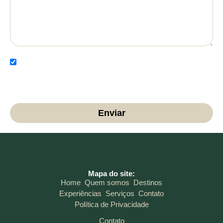
Li e concordo com a Política de Privacidade e autorizo
o uso dos meus dados para fins de contato e
comunicação.
Enviar
Mapa do site:
Home
Quem somos
Destinos
Experiências
Serviços
Contato
Política de Privacidade
Contato