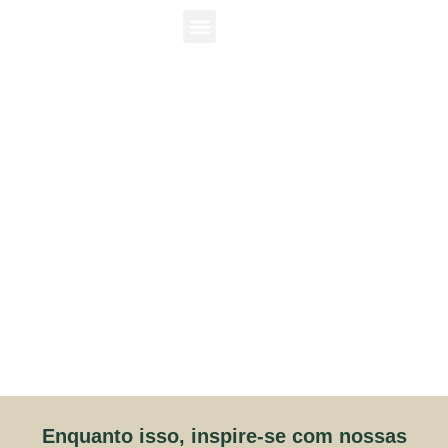
Recebemos sua mensagem!
Em breve, um de nossos travel designers
entrará em contato para começar a desenhar a
sua próxima memória de viagem.
Enquanto isso, inspire-se com nossas