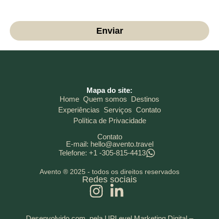
comunicação.
Enviar
Mapa do site:
Home
Quem somos
Destinos
Experiências
Serviços
Contato
Política de Privacidade
Contato
E-mail: hello@avento.travel
Telefone: +1 -305-815-4413
Avento ® 2025 - todos os direitos reservados
Redes sociais
Desenvolvido com
pela UPLevel Marketing Digital –