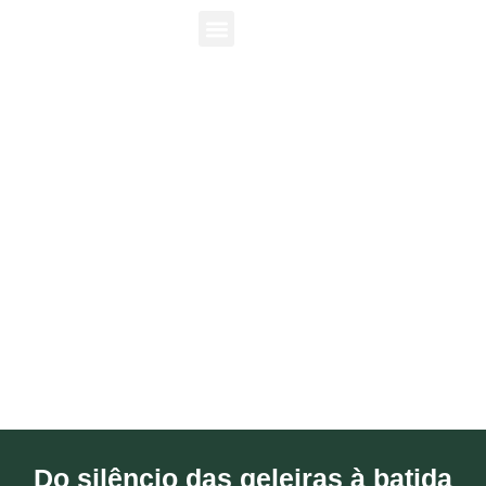
Uma coleção de contrastes, cores e histórias
inesquecíveis
Do silêncio das geleiras à batida